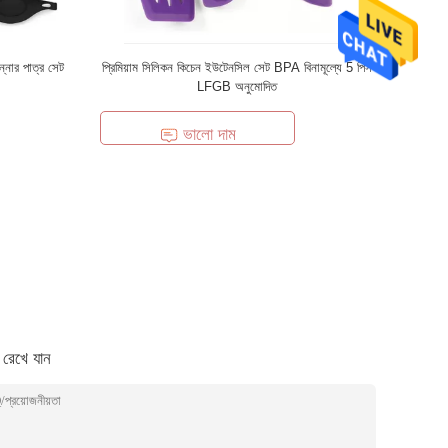
্নার পাত্র সেট
প্রিমিয়াম সিলিকন কিচেন ইউটেনসিল সেট BPA বিনামূল্যে 5 পিস
LFGB অনুমোদিত
ভালো দাম
া রেখে যান