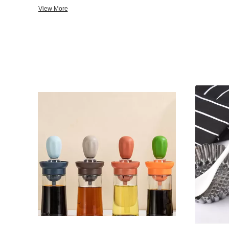
আমেরিকা, ইউরোপ, মধ্যপ্রদেশে খুব ভাল বিক্রি হয় পূর্ব এবং অন্যান্য দেশ। অন্যথায়, একটি পেশাদার উত্পাদন হিসাবে, আমাদের উন্নত সরঞ্জাম এবং
View More
দক্ষ কর্মী আছে। আমরা বাজারের সাথে মিলিত হওয়ার জন্য অনেক নতুন ডিজাইন তৈরি ক
আন্তরিকভাবে আমাদের কোম্পানি পরিদর্শন এবং আমাদের কোম্পানির সাথে ব্যবসায়িক সম্প
রান্নাঘরের পাত্রের প্রয়োজন হলে, pls আমাদের সাথে যোগাযোগ করুন. আমাদের কোম্পানি
গ্রাহক হতে হবে.