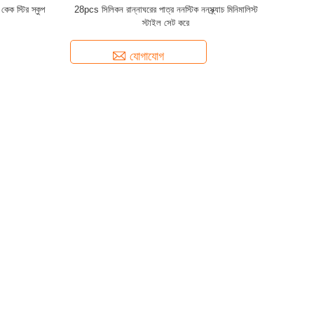
 কেক স্টির স্কুপ
28pcs সিলিকন রান্নাঘরের পাত্র ননস্টিক ননস্ক্র্যাচ মিনিমালিস্ট
স্টাইল সেট করে
যোগাযোগ