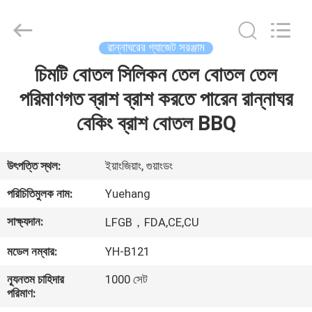
রান্নাঘরের
পাত্রের
সেট
সরবরাহকারী.
Copyright
রান্নাঘরের গ্যাজেট সরঞ্জাম
©
2021
-
চিমটি বোতল সিলিকন তেল বোতল তেল
বাড়ি
2023
utensils-
set.com.
পরিমাণগত ব্রাশ ব্রাশ করতে পারেন রান্নাঘর
All
Rights
পণ্য
বেকিং ব্রাশ বোতল BBQ
Reserved.
আমাদের
উৎপত্তি স্থল:
ইয়াংজিয়াং, গুয়াংডং
সম্পর্কে
পরিচিতিমুলক নাম:
Yuehang
সাক্ষ্যদান:
LFGB，FDA,CE,CU
কারখানা
মডেল নম্বার:
YH-B121
ভ্রমণ
ন্যূনতম চাহিদার
1000 সেট
পরিমাণ:
মান