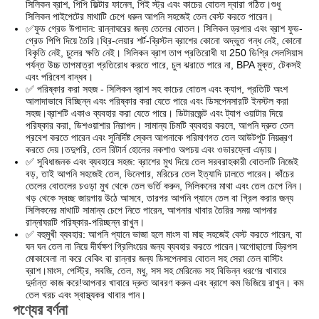
সিলিকন ব্রাশ, পিপি ফিল্টার ফানেল, পিই স্ট্র এবং কাচের বোতল দ্বারা গঠিত।শুধু
সিলিকন পাইপেটের মাথাটি চেপে ধরুন আপনি সহজেই তেল বেস্ট করতে পারেন।
✅ফুড গ্রেড উপাদান: রান্নাঘরের জন্য তেলের বোতল। সিলিকন ড্রপার এবং ব্রাশ ফুড-
গ্রেড পিপি দিয়ে তৈরি।থ্রি-লেয়ার শর্ট-ব্রিস্টল ব্রাশের কোনো অদ্ভুত গন্ধ নেই, কোনো
বিকৃতি নেই, চুলের ক্ষতি নেই। সিলিকন ব্রাশ তাপ প্রতিরোধী যা 250 ডিগ্রি সেলসিয়াস
পর্যন্ত উচ্চ তাপমাত্রা প্রতিরোধ করতে পারে, চুল ঝরাতে পারে না, BPA মুক্ত, টেকসই
এবং পরিবেশ বান্ধব।
✅ পরিষ্কার করা সহজ - সিলিকন ব্রাশ সহ কাচের বোতল এবং ক্যাপ, প্রতিটি অংশ
আলাদাভাবে বিচ্ছিন্ন এবং পরিষ্কার করা যেতে পারে এবং ডিসপেনসারটি ইনস্টল করা
সহজ।ব্রাশটি একাও ব্যবহার করা যেতে পারে। ডিটারজেন্ট এবং ট্যাপ ওয়াটার দিয়ে
পরিষ্কার করা, ডিশওয়াশার নিরাপদ। সামান্য চিমটি ব্যবহার করলে, আপনি দ্রুত তেল
প্রবেশ করতে পারেন এবং সুনির্দিষ্ট স্কেল আপনাকে পরিমাণগত তেল আউটপুট নিয়ন্ত্রণ
করতে দেয়।তদুপরি, তেল রিটার্ন হোলের নকশাও অপচয় এবং ওভারফ্লো এড়ায়।
✅ সুবিধাজনক এবং ব্যবহারে সহজ: ব্রাশের মুখ দিয়ে তেল সরবরাহকারী বোতলটি নিজেই
বড়, তাই আপনি সহজেই তেল, ভিনেগার, মরিচের তেল ইত্যাদি ঢালতে পারেন। কাঁচের
তেলের বোতলের চওড়া মুখ থেকে তেল ভর্তি করুন, সিলিকনের মাথা এবং তেল চেপে নিন।
খড় থেকে স্বচ্ছ জায়গায় উঠে আসবে, তারপর আপনি প্যানে তেল বা গ্রিল করার জন্য
সিলিকনের মাথাটি সামান্য চেপে নিতে পারেন, আপনার খাবার তৈরির সময় আপনার
রান্নাঘরটি পরিষ্কার-পরিচ্ছন্ন রাখুন।
✅ বহুমুখী ব্যবহার: আপনি প্যানে ভাজা হলে মাংস বা মাছ সহজেই বেস্ট করতে পারেন, বা
ঘন ঘন তেল না নিয়ে দীর্ঘক্ষণ গ্রিলিংয়ের জন্য ব্যবহার করতে পারেন।অগোছালো ড্রিপস
মোকাবেলা না করে বেকিং বা রান্নার জন্য ডিসপেনসার বোতল সহ সেরা তেল বাস্টিং
ব্রাশ।মাংস, পেস্ট্রি, সবজি, তেল, মধু, সস সহ মেরিনেড সহ বিভিন্ন ধরণের খাবারে
দুর্দান্ত কাজ করে!আপনার খাবারে দ্রুত আবরণ করুন এবং ব্রাশে কম ভিজিয়ে রাখুন। কম
তেল খরচ এবং স্বাস্থ্যকর খাবার পান।
পণ্যের বর্ণনা