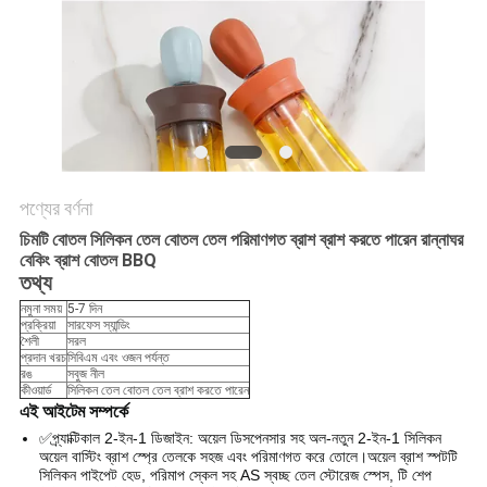
পণ্যের বর্ণনা
চিমটি বোতল সিলিকন তেল বোতল তেল পরিমাণগত ব্রাশ ব্রাশ করতে পারেন রান্নাঘর
বেকিং ব্রাশ বোতল BBQ
তথ্য
নমুনা সময়
5-7 দিন
প্রক্রিয়া
সারফেস স্যান্ডিং
শৈলী
সরল
প্রদান খরচ
সিবিএম এবং ওজন পর্যন্ত
রঙ
সবুজ নীল
কীওয়ার্ড
সিলিকন তেল বোতল তেল ব্রাশ করতে পারেন
এই আইটেম সম্পর্কে
✅প্র্যাক্টিকাল 2-ইন-1 ডিজাইন: অয়েল ডিসপেনসার সহ অল-নতুন 2-ইন-1 সিলিকন
অয়েল বাস্টিং ব্রাশ স্প্রে তেলকে সহজ এবং পরিমাণগত করে তোলে।অয়েল ব্রাশ স্পটটি
সিলিকন পাইপেট হেড, পরিমাপ স্কেল সহ AS স্বচ্ছ তেল স্টোরেজ স্পেস, টি শেপ