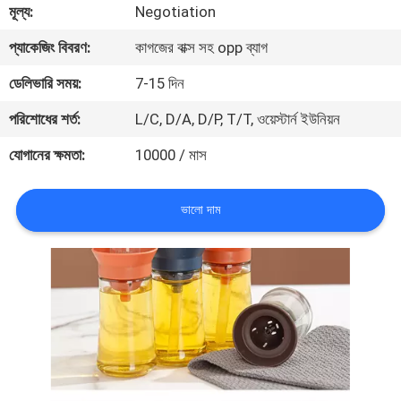
মূল্য:
Negotiation
নিয়ন্ত্রণ
প্যাকেজিং বিবরণ:
কাগজের বাক্স সহ opp ব্যাগ
যোগাযোগ
ডেলিভারি সময়:
7-15 দিন
করুন
পরিশোধের শর্ত:
L/C, D/A, D/P, T/T, ওয়েস্টার্ন ইউনিয়ন
যোগানের ক্ষমতা:
10000 / মাস
উদ্ধৃতির
জন্য
ভালো দাম
আবেদন