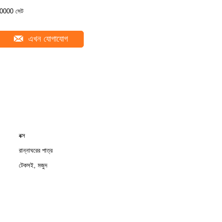
0000 সেট
এখন যোগাযোগ
বক্স
রান্নাঘরের পাত্র
টেকসই, মজুদ