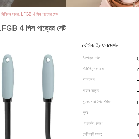
এবং সিলিকন পাত্র, LFGB 4 পিস পাত্রের সেট
র, LFGB 4 পিস পাত্রের সেট
বেসিক ইনফরমেশন
উৎপত্তি স্থল:
ইয
পরিচিতিমুলক নাম:
Y
সাক্ষ্যদান:
মডেল নম্বার:
ন্যূনতম চাহিদার পরিমাণ:
1
মূল্য:
n
প্যাকেজিং বিবরণ:
বক
ডেলিভারি সময়:
এ