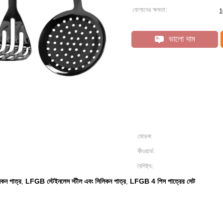
যোগানের ক্ষমতা:
1
ভালো দাম
মোড়ক:
কীওয়ার্ড:
বৈশিষ্ট্য:
িকন পাত্র
LFGB স্টেইনলেস স্টীল এবং সিলিকন পাত্র
LFGB 4 পিস পাত্রের সেট
,
,