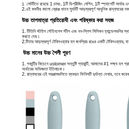
সেটটিতে রয়েছে 1 চামচ, 1টি ডিগ্রীজিং মেশিন, 1টি স্প্যাগেটি সার্ভার এ
1.
2.
এই কমনীয় কালো ব্রোঞ্জ ধাতব স্যুটটি আড়ম্বরপূর্ণ আধুনিক রান্নাঘরের ন
উচ্চ তাপমাত্রা প্রতিরোধী এবং পরিষ্কার করা সহজ
1.
টি
তিনি স্টাইল স্টেইনলেস স্টীল এবং নন-স্লিপ সিলিকন হ্যান্ডেলগুলির স্থ
করতে দেয়।
2.
টি
তার আড়ম্বরপূর্ণ টেবিলওয়্যার হল জনপ্রিয় রঙের একটি টেবিলওয়্যার, যা
উচ্চ মানের উচ্চ শৈলী পূরণ
1. গ
কান্ট্রি কিচেনে ustomer সন্তুষ্টি গ্যারান্টি, আমাদের #1 লক্ষ্য হ
অর্ডারের অভিজ্ঞতা ইতিবাচক।
2. রান্নাঘরের এই সরঞ্জামগুলিতে ব্যবহৃত ফিনিসটি দুর্দান্ত দেখায়, তবে কয়েক