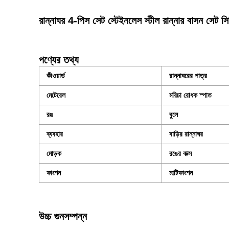
রান্নাঘর 4-পিস সেট স্টেইনলেস স্টীল রান্নার বাসন সেট 
পণ্যের তথ্য
কীওয়ার্ড
রান্নাঘরের পাত্র
মেটেরেল
মরিচা রোধক স্পাত
রঙ
বুলে
ব্যবহার
বাড়ির রান্নাঘর
মোড়ক
রঙের বাক্স
ফাংশন
মাল্টিফাংশন
উচ্চ গুনসম্পন্ন