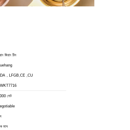
়াং জিয়াং চীন
uehang
FDA，LFGB,CE ,CU
FWKT7716
000 সেট
egotiable
্স
ক মাস