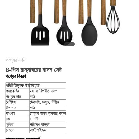
POLICY
পণ্যের বর্ণনা
8-পিস রান্নাঘরের বাসন সেট
পণ্যের বিবরণ
পরিচিতিমুলক নাম
ইউহ্যাং
প্যাকেজিং
বক্স বা বিপরীত ব্যাগ
পণ্যের নাম
কাঠ
বৈশিষ্ট্য
টেকসই, মজুত, নিরীহ
উপাদান
কাঠ
ফাংশন
রান্নার জন্য ব্যবহার করুন
রঙ
বাদামী
সুবিধা
পরিবেশ বান্ধব
লোগো
কাস্টমাইজড