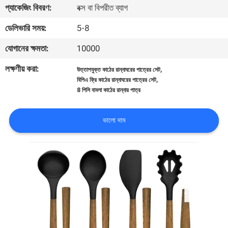
প্যাকেজিং বিবরণ:
বক্স বা বিপরীত ব্যাগ
নিয়ন্ত্রণ
ডেলিভারি সময়:
5-8
যোগাযোগ
যোগানের ক্ষমতা:
10000
করুন
লক্ষণীয় করা:
,
উত্তাপযুক্ত কাঠের রান্নাঘরের পাত্রের সেট
,
বিপিএ ফ্রি কাঠের রান্নাঘরের পাত্রের সেট
8 পিসি বাবলা কাঠের রান্নার পাত্র
উদ্ধৃতির
জন্য
ভালো দাম
আবেদন
সাইট
ম্যাপ
PRIVACY