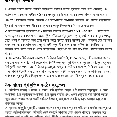
বাসনপত্র সম্পর্কে
.
1
টেকসই শক্ত কাঠের প্রতিটি যন্ত্রপাতি সাধারণ কাঠের হাতলের চেয়ে বেশি টেকসই এবং
সঠিক রক্ষণাবেক্ষণের অধীনে 40 বছর পর্যন্ত স্থায়ী হতে পারে।নকশা বাঁক বা ভাঙ্গা হবে না,
এবং তাপ নিরোধক প্রভাব চমৎকার.এই উচ্চ-মানের নন-স্টিক সিলিকন এবং কাঠের রান্নাঘরের
টুল সেট আপনাকে প্লাস্টিকের রান্নাঘরের আনুষাঙ্গিকগুলিকে বিদায় জানাতে দেয়!
2.
উচ্চ তাপমাত্রা প্রতিরোধের - সিলিকন রান্নার পাত্রগুলি 450°F/230°C পর্যন্ত উচ্চ
তাপমাত্রা সহ্য করতে পারে।অল-রাউন্ড সিলিকন স্নিগ্ধতা বাড়ায়, তাই খাবার রান্নার পাত্রে
লেগে থাকা বা অদ্ভুত গন্ধ তৈরি করার বিষয়ে চিন্তা করার দরকার নেই।সিলিকন হেড আপনার
প্যান রক্ষা করে।এগুলি স্ক্র্যাচ-প্রতিরোধী, প্লাস্টিক এবং রাবার কাটলারির বিপরীতে, যা
সহজেই গলে যেতে পারে বা ধাতব রান্নাঘরের পাত্রগুলি আপনার নন-স্টিক প্যানের ক্ষতি করতে
পারে।
3. ফুড-গ্রেড সিলিকন-খাদ্য-গ্রেড সিলিকন দিয়ে তৈরি, BPA ছাড়াই, এটি যেকোনো ধরনের
খাবারের জন্য ব্যবহার করা যেতে পারে।এটি অন্যান্য প্লাস্টিকের রান্নাঘরের পাত্রের তুলনায়
দীর্ঘস্থায়ী হতে পারে।এই সিলিকন কুকওয়্যার খাদ্য বা পানীয়ের সাথে প্রতিক্রিয়া করবে না।
যখন আপনি টমেটো খাবারে নাড়াচাড়া করার জন্য এটি ব্যবহার করেন, তখন আপনাকে আপনার
পরিবারের স্বাস্থ্য নিয়ে চিন্তা করতে হবে না এবং কোনও অবশিষ্ট গন্ধ বা রঙ থাকবে না
উচ্চ মানের প্রাকৃতিক কাঠের হ্যান্ডেল
1. সেটটিতে রয়েছে 1 চামচ, 1 চামচ, 1টি স্লটেড পাত্র, 1টি স্লটেড স্প্যাটুলা, 1 চামচ
স্প্যাটুলা, 1টি অ্যাঙ্গেল স্প্যাটুলা, 1টি নুডল সার্ভার এবং একটি ব্লেন্ডার যারা রান্না করতে
পছন্দ করেন তাদের জন্য একটি দুর্দান্ত উপহার, সেইসাথে একটি দুর্দান্ত উপহার বন্ধু এবং
পরিবারের জন্য!
2. গ্রাহক সন্তুষ্টি গ্যারান্টি- আমরা প্রত্যেক গ্রাহককে গ্রাহক পরিষেবার সর্বোচ্চ মান প্রদান
করতে প্রতিশ্রুতিবদ্ধ।কাটলারি সেট সম্পর্কে আপনার কোন প্রশ্ন থাকলে, অনুগ্রহ করে
আমাদের গ্রাহক পরিষেবা কর্মীদের সাথে নির্দ্বিধায় যোগাযোগ করুন, আমরা যে কোনও সময়