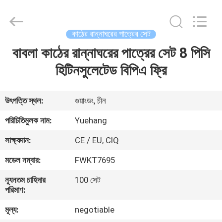
রান্নাঘরের
পাত্রের
সেট
সরবরাহকারী.
Copyright
কাঠের রান্নাঘরের পাত্রের সেট
©
2021
-
বাবলা কাঠের রান্নাঘরের পাত্রের সেট 8 পিসি
বাড়ি
2025
Guangzhou
Yuehang
হিটিনসুলেটেড বিপিএ ফ্রি
Trading
Co.,Ltd..
পণ্য
All
Rights
Reserved.
উৎপত্তি স্থল:
গুয়াংডং, চীন
আমাদের
পরিচিতিমুলক নাম:
Yuehang
সম্পর্কে
সাক্ষ্যদান:
CE / EU, CIQ
মডেল নম্বার:
FWKT7695
কারখানা
ন্যূনতম চাহিদার
100 সেট
ভ্রমণ
পরিমাণ:
মূল্য:
negotiable
মান