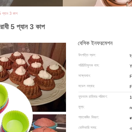
 5 প্যান 3 কাপ
িরোধী 5 প্যান 3 কাপ
বেসিক ইনফরমেশন
উৎপত্তি স্থল:
ইয
পরিচিতিমুলক নাম:
Y
সাক্ষ্যদান:
মডেল নম্বার:
ন্যূনতম চাহিদার পরিমাণ:
1
মূল্য:
n
প্যাকেজিং বিবরণ:
ব
ডেলিভারি সময়:
এ