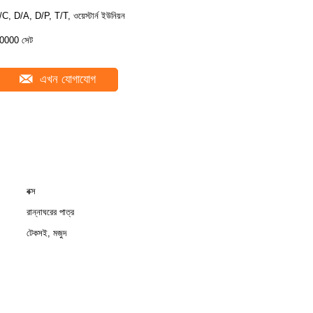
/C, D/A, D/P, T/T, ওয়েস্টার্ন ইউনিয়ন
0000 সেট
এখন যোগাযোগ
বক্স
রান্নাঘরের পাত্র
টেকসই, মজুদ