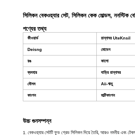
সিলিকন বেকওয়্যার সেট, সিলিকন কেক মোল্ডস, ননস্টিক বে
পণ্যের তথ্য
কীওয়ার্ড
রান্নাঘর UteKnsil
Deisng
মোডেন
রঙ
কালো
ব্যবহার
বাড়ির রান্নাঘর
মৌসম
Aii-ঋতু
ফাংশন
মাল্টিফাংশন
উচ্চ গুনসম্পন্ন
বেকওয়্যার সেটটি ফুড গ্রেড সিলিকন দিয়ে তৈরি, আরও নমনীয় এবং টে
1.