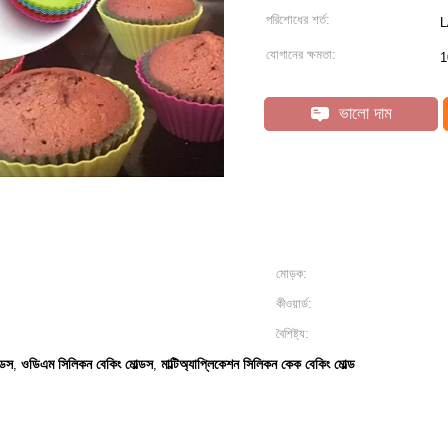
পরিশোধের শর্ত:
L
যোগানের ক্ষমতা:
1
ভালো দাম
মোড়ক:
কীওয়ার্ড:
বৈশিষ্ট্য:
্ডস
ওডিএম সিলিকন বেকিং মোল্ডস
মাল্টিঅ্যাপ্লিকেশন সিলিকন কেক বেকিং মোল্ড
,
,