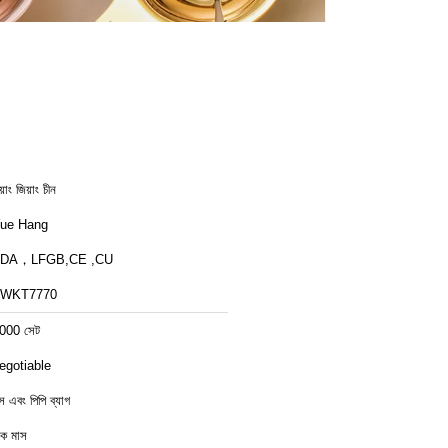
়াং জিয়াং চীন
ue Hang
FDA，LFGB,CE ,CU
FWKT7770
000 সেট
egotiable
ক্স এবং পিপি ব্যাগ
ক মাস