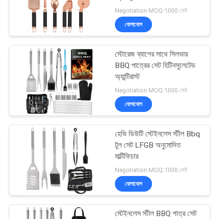
Negotiation MOQ:1000 সেট
যোগাযোগ
14
স্টোরেজ ব্যাগের সাথে সিলভার
সিলিকন বেকিং ছাঁচ
BBQ পাত্রের সেট হিটিনসুলেটেড
অ্যান্টিরাস্ট
Negotiation MOQ:1000 সেট
যোগাযোগ
হেভি ডিউটি ​​স্টেইনলেস স্টীল Bbq
15
টুল সেট LFGB অনুমোদিত
মাল্টিফিচার
BBQ পাত্র সেট
Negotiation MOQ:1000 সেট
যোগাযোগ
স্টেইনলেস স্টীল BBQ পাত্র সেট