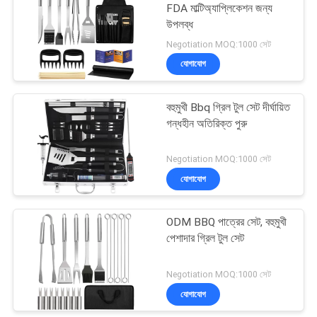
FDA মাল্টিঅ্যাপ্লিকেশন জন্য
উপলব্ধ
57
Negotiation MOQ:1000 সেট
যোগাযোগ
রান্নাঘরের গ্যাজেট সরঞ্জাম
বহুমুখী Bbq গ্রিল টুল সেট দীর্ঘায়িত
গন্ধহীন অতিরিক্ত পুরু
Negotiation MOQ:1000 সেট
যোগাযোগ
6
ODM BBQ পাত্রের সেট, বহুমুখী
সিলিকন বাস্টিং ব্রাশ
পেশাদার গ্রিল টুল সেট
Negotiation MOQ:1000 সেট
যোগাযোগ