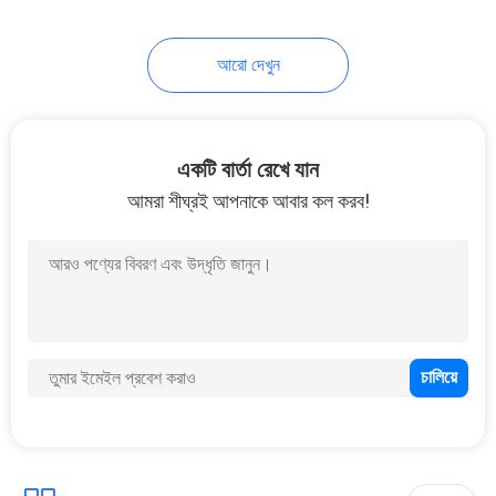
15
আরো দেখুন
রান্নাঘর খাদ্য চিমটি
একটি বার্তা রেখে যান
আমরা শীঘ্রই আপনাকে আবার কল করব!
17
রান্নাঘরের পাত্রগুলো ঝেড়ে
ফেলুন