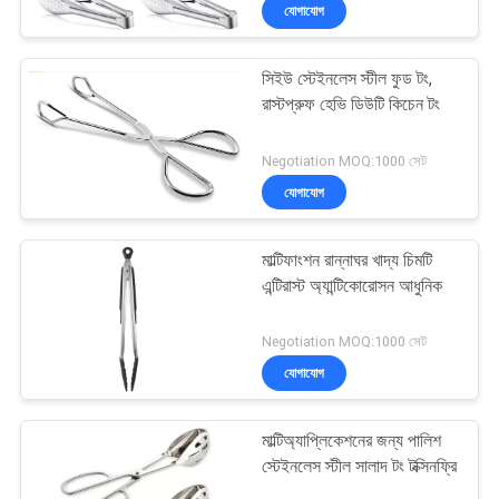
যোগাযোগ
নিয়ন্ত্রণ
সিইউ স্টেইনলেস স্টীল ফুড টং,
যোগাযোগ
40
রাস্টপ্রুফ হেভি ডিউটি ​​কিচেন টং
করুন
কাঠের রান্নাঘরের পাত্রের
Negotiation MOQ:1000 সেট
সেট
যোগাযোগ
উদ্ধৃতির
জন্য
মাল্টিফাংশন রান্নাঘর খাদ্য চিমটি
আবেদন
এন্টিরাস্ট অ্যান্টিকোরোসন আধুনিক
11
Negotiation MOQ:1000 সেট
নাইলন রান্নাঘরের পাত্রের
যোগাযোগ
সেট
মাল্টিঅ্যাপ্লিকেশনের জন্য পালিশ
স্টেইনলেস স্টীল সালাদ টং টক্সিনফ্রি