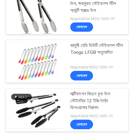
টংস, ক্ষয়মুক্ত স্টেইনলেস স্টীল
অ্যান্টি স্কাল্ড টংস
57
Negotiation MOQ:1000 সেট
যোগাযোগ
রান্নাঘরের গ্যাজেট সরঞ্জাম
বহুমুখী হেভি ডিউটি ​​স্টেইনলেস স্টীল
Tongs LFGB অনুমোদিত
Negotiable MOQ:1000 সেট
যোগাযোগ
6
মাল্টিফাংশন কিচেন ফুড টংস
সিলিকন বাস্টিং ব্রাশ
স্টেইনফ্রি 12 ইঞ্চি দৈর্ঘ্য
ডিশওয়াশার নিরাপদ
Negotiable MOQ:1000 সেট
যোগাযোগ