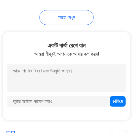
15
আরো দেখুন
রান্নাঘর খাদ্য চিমটি
একটি বার্তা রেখে যান
আমরা শীঘ্রই আপনাকে আবার কল করব!
17
রান্নাঘরের পাত্রগুলো ঝেড়ে
ফেলুন