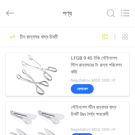
রান্নাঘরের
পাত্রের
সেট
পণ্য
সরবরাহকারী.
Copyright
©
2021
-
বাড়ি
97
2023
utensils-
চীন রান্নাঘর খাদ্য চিমটি
set.com.
সিলিকন রান্নাঘরের পাত্রের
All
Rights
পণ্য
Reserved.
সেট
LFGB 9.45 ইঞ্চি স্টেইনলেস
স্টিল রান্নাঘরের টং রান্না পরিবেশন
আমাদের
কাঁচি
সম্পর্কে
Negotiation MOQ:1000 সেট
যোগাযোগ
61
কারখানা
স্টেইনলেস স্টিল রান্নাঘরের
স্টেইনলেস স্টীল রান্নাঘর খাদ্য
ভ্রমণ
চিমটি 9in দৈর্ঘ্য ক্ষয়রোধী
পাত্রের সেট
মান
Negotiation MOQ:1000 সেট