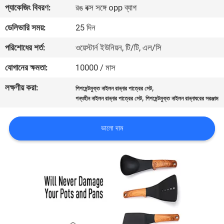
প্যাকেজিং বিবরণ:
রঙ বক্স সঙ্গে opp ব্যাগ
নিয়ন্ত্রণ
ডেলিভারি সময়:
25 দিন
যোগাযোগ
পরিশোধের শর্ত:
ওয়েস্টার্ন ইউনিয়ন, টি/টি, এল/সি
করুন
যোগানের ক্ষমতা:
10000 / মাস
লক্ষণীয় করা:
,
পিগমেন্টমুক্ত নাইলন রান্নার পাত্রের সেট
উদ্ধৃতির
,
গন্ধহীন নাইলন রান্নার পাত্রের সেট
পিগমেন্টমুক্ত নাইলন রান্নাঘরের সরঞ্জাম
জন্য
আবেদন
ভালো দাম
সাইট
ম্যাপ
PRIVACY