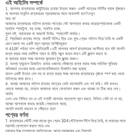
এই আইটেম সম্পর্কে
1. আপনার রান্নাঘরের কাউন্টারের চেহারা উন্নত করুন: একটি পাত্রের স্টার্টার প্যাক খুঁজছেন
যা আপনার দৈনন্দিন রান্নাঘরের প্রয়োজনের সাথে মানানসই হবে?দেখুন
আর না!
আমাদের রান্নাঘরের নাইলন রান্নার পাত্রের সেট আপনাকে কভার করেছে!প্যাকেজে একটি
স্লটেড স্প্যাটুলা, বড় চামচ, স্লটেড চামচ,
স্যুপ মই, প্যানকেক বা অমলেট টার্নার, স্প্যাগেটি সার্ভার।
2. প্রিমিয়াম রান্নার পাত্র: মাথাটি বিপিএ ফ্রি এবং ফুড-গ্রেড নাইলন দিয়ে তৈরি যা একটি
কোণ নকশা সহ একটি মসৃণ প্রান্ত বৈশিষ্ট্যযুক্ত
যা 410F পর্যন্ত তাপ প্রতিরোধী।এটি আপনার আদর্শ রান্নাঘরের অংশীদার হবে যদি আপনি
রান্না করার সময় ননস্টিক প্যান বা হাঁড়ি পছন্দ করেন কারণ এটি স্ক্র্যাপ করবে না
বা
ব্যবহার করার সময় আপনার মূল্যবান টুল স্ক্র্যাচ করুন।
3. অনন্য হ্যান্ডেল ডিজাইন: রাবার ওজনের সৌজন্যে রান্না করার সময় সর্বাধিক সুবিধার
অভিজ্ঞতা দেওয়ার জন্য এরগোনোমিকভাবে ডিজাইন করা হয়েছে
হাতল
একটি উন্নত বেস সহ যা রান্না করার সময় আপনার রান্নাঘরের পৃষ্ঠকে স্পর্শ করা থেকে
নাইলনের মাথা রাখে।
4. আমরা আমাদের নাইলন রান্নার পাত্রের সেটে ভালোবাসি এবং গর্ব করি। যদি কখনও
কোনো সমস্যা হয়, তাহলে আমাদের সাথে যোগাযোগ করুন এবং আমরা তা ঠিক করে দেব।
অর্ডার
এখন এবং নিশ্চিত হন যে এই পণ্যটি আপনার প্রত্যাশা পূরণ করবে, নিশ্চিত।যদি তা না হয়,
আমরা আপনাকে কভার করেছি।সম্ভাবনা আছে,
আপনি কখনই করবেন না
পৌঁছাতে হবে!
পণ্যের বর্ণনা
1. রান্নাঘরের সেটটি সেরা মানের ফুড গ্রেড 304 স্টেইনলেস স্টিল দিয়ে তৈরি, যা খাবারের সাথে
সরাসরি যোগাযোগ করতে পারে এবং
চমৎকার উচ্চ তাপমাত্রা প্রতিরোধের, আরো স্বাস্থ্যকর এবং নিরাপদ!