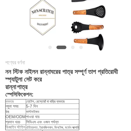
POLICY
পণ্যের বর্ণনা
নন স্টিক নাইলন রান্নাঘরের পাত্র সম্পূর্ণ তাপ প্রতিরোধী
স্প্যাটুলা সেট করে
রান্না
পাত্র
স্পেসিফিকেশন:
ব্যবহার
হোটেল, রেস্তোরাঁ বা বাড়ির ব্যবহার
নমুনা সময়
5-7 দিন
রঙ
কাস্টমাইজড
OEM/ODM
পাওয়া যায়
প্রদান খরচ
সিবিএম এবং ওজন পর্যন্ত
ডিজাইন স্টাইল
ঐতিহ্যগত, ট্রানজিশনাল, ভিনটেজ, মর্ডেন লাক্সারি