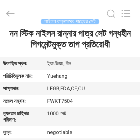
রান্নাঘরের
পাত্রের
সেট
সরবরাহকারী.
Copyright
নাইলন রান্নাঘরের পাত্রের সেট
©
2021
-
নন স্টিক নাইলন রান্নার পাত্র সেট গন্ধহীন
বাড়ি
2025
Guangzhou
Yuehang
পিগমেন্টমুক্ত তাপ প্রতিরোধী
Trading
Co.,Ltd..
পণ্য
All
Rights
Reserved.
উৎপত্তি স্থল:
ইয়াংজিয়াং, চীন
আমাদের
পরিচিতিমুলক নাম:
Yuehang
সম্পর্কে
সাক্ষ্যদান:
LFGB,FDA,CE,CU
মডেল নম্বার:
FWKT7504
কারখানা
ন্যূনতম চাহিদার
1000 সেট
ভ্রমণ
পরিমাণ:
মূল্য:
negotiable
মান