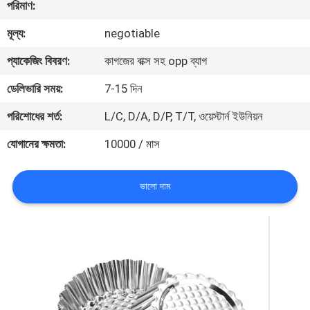
পরিমাণ:
নিয়ন্ত্রণ
মূল্য:
negotiable
যোগাযোগ
প্যাকেজিং বিবরণ:
কাগজের বাক্স সহ opp ব্যাগ
করুন
ডেলিভারি সময়:
7-15 দিন
পরিশোধের শর্ত:
L/C, D/A, D/P, T/T, ওয়েস্টার্ন ইউনিয়ন
উদ্ধৃতির
যোগানের ক্ষমতা:
10000 / মাস
জন্য
আবেদন
ভালো দাম
সাইট
ম্যাপ
PRIVACY