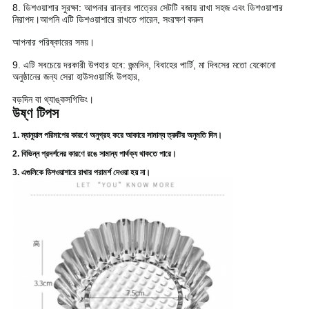
8. ডিশওয়াশার সুরক্ষা: আপনার রান্নার পাত্রের সেটটি বজায় রাখা সহজ এবং ডিশওয়াশার
নিরাপদ।আপনি এটি ডিশওয়াশারে রাখতে পারেন, সংরক্ষণ করুন
আপনার পরিষ্কারের সময়।
9. এটি সবচেয়ে দরকারী উপহার হবে: জন্মদিন, বিবাহের পার্টি, মা দিবসের মতো যেকোনো
অনুষ্ঠানের জন্য সেরা হাউসওয়ার্মিং উপহার,
বড়দিন বা থ্যাঙ্কসগিভিং।
উষ্ণ টিপস
1. ম্যানুয়াল পরিমাপের কারণে অনুগ্রহ করে আকারে সামান্য ত্রুটির অনুমতি দিন।
2. বিভিন্ন প্রদর্শনের কারণে রঙে সামান্য পার্থক্য থাকতে পারে।
3. এগুলিকে ডিশওয়াশারে রাখার পরামর্শ দেওয়া হয় না।