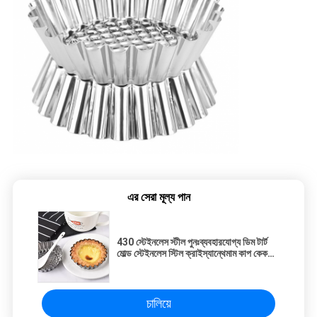
এর সেরা মূল্য পান
430 স্টেইনলেস স্টীল পুনঃব্যবহারযোগ্য ডিম টার্ট
মোল্ড স্টেইনলেস স্টিল ক্রাইস্যান্থেমাম কাপ কেক
মোল্ড DIY বেকিং টুল
চালিয়ে