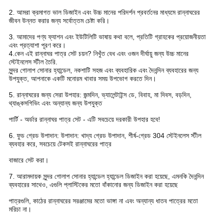
2. আমরা ক্রমাগত ভাল ডিজাইন এবং উচ্চ মানের পরিদর্শন প্রবর্তনের মাধ্যমে রান্নাঘরের
জীবন উন্নত করার জন্য সর্বোত্তম চেষ্টা করি।
3. আমাদের পণ্য ফ্যাশন এবং ইউটিলিটি ভাষায় কথা বলে, প্রতিটি গ্রাহকের প্রয়োজনীয়তা
এবং প্রত্যাশা পূরণ করে।
4.
কেন এই রান্নাঘর পাত্র সেট চয়ন?
নিখুঁত বেধ এবং ওজন
দীর্ঘায়ু জন্য উচ্চ মানের
স্টেইনলেস স্টীল তৈরি.
সুন্দর গোলাপ সোনার হ্যান্ডেল, নকশাটি সহজ এবং ব্যবহারিক এবং দৈনন্দিন ব্যবহারের জন্য
উপযুক্ত, আপনাকে একটি মনোরম খাবার সময় উপভোগ করতে দিন।
5. রান্নাঘরের জন্য সেরা উপহার: জন্মদিন, ভ্যালেন্টাইন্স ডে, বিবাহ, মা দিবস, বড়দিন,
থ্যাঙ্কসগিভিং এবং অন্যান্য জন্য উপযুক্ত
পার্টি - অর্ডার রান্নাঘর পাত্র সেট - এটি সবচেয়ে দরকারী উপহার হবে!
6. ফুড গ্রেড উপাদান: উপাদান: খাদ্য গ্রেড উপাদান, শীর্ষ-গ্রেড 304 স্টেইনলেস স্টীল
ব্যবহার করে, সবচেয়ে টেকসই রান্নাঘরের পাত্র
বাজারে সেট করা।
7. আরামদায়ক সুন্দর গোলাপ সোনার হ্যান্ডেল হ্যান্ডেল ডিজাইন করা হয়েছে, এমনকি দৈনন্দিন
ব্যবহারের সাথেও, এগুলি প্লাস্টিকের মতো বাঁকানোর জন্য ডিজাইন করা হয়েছে
পাত্রগুলি, কাঠের রান্নাঘরের সরঞ্জামের মতো ভাঙ্গা না এবং অন্যান্য ধাতব পাত্রের মতো
মরিচা না।