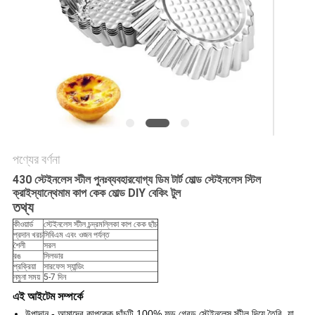
POLICY
পণ্যের বর্ণনা
430 স্টেইনলেস স্টীল পুনঃব্যবহারযোগ্য ডিম টার্ট মোল্ড স্টেইনলেস স্টিল
ক্রাইস্যান্থেমাম কাপ কেক মোল্ড DIY বেকিং টুল
তথ্য
কীওয়ার্ড
স্টেইনলেস স্টীল চন্দ্রমল্লিকা কাপ কেক ছাঁচ
প্রদান খরচ
সিবিএম এবং ওজন পর্যন্ত
শৈলী
সরল
রঙ
সিলভার
প্রক্রিয়া
সারফেস স্যান্ডিং
নমুনা সময়
5-7 দিন
এই আইটেম সম্পর্কে
উপাদান - আমাদের কাপকেক ছাঁচটি 100% ফুড গ্রেড স্টেইনলেস স্টীল দিয়ে তৈরি, যা