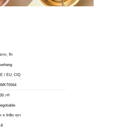
য়াংডং, চীন
uehang
E / EU, CIQ
FWKT6564
00 সেট
egotiable
্স বা বিপরীত ব্যাগ
-8