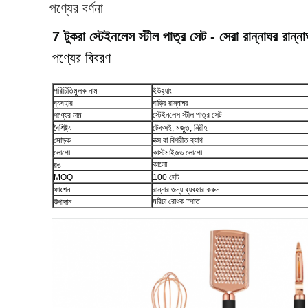
পণ্যের বর্ণনা
7 টুকরা স্টেইনলেস স্টীল পাত্র সেট - সেরা রান্নাঘর রান্না
পণ্যের বিবরণ
পরিচিতিমুলক নাম
ইউহ্যাং
ব্যবহার
বাড়ির রান্নাঘর
স্টেইনলেস স্টীল পাত্র সেট
পণ্যের নাম
বৈশিষ্ট্য
টেকসই, মজুত, নিরীহ
মোড়ক
বক্স বা বিপরীত ব্যাগ
লোগো
কাস্টমাইজড লোগো
কালো
রঙ
MOQ
100 সেট
ফাংশন
রান্নার জন্য ব্যবহার করুন
মরিচা রোধক স্পাত
উপাদান