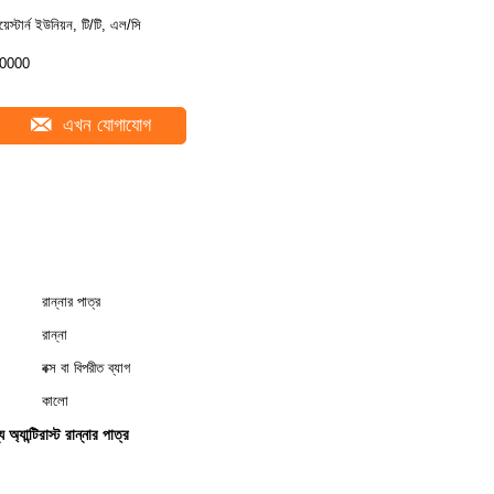
য়েস্টার্ন ইউনিয়ন, টি/টি, এল/সি
0000
এখন যোগাযোগ
রান্নার পাত্র
রান্না
বক্স বা বিপরীত ব্যাগ
কালো
অ্যান্টিরাস্ট রান্নার পাত্র