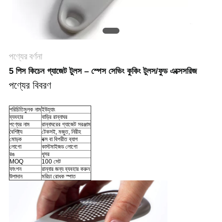
পণ্যের বর্ণনা
5 পিস কিচেন গ্যাজেট টুলস – স্পেস সেভিং কুকিং টুলস/ফুড এক্সেসরিজ
পণ্যের বিবরণ
পরিচিতিমুলক নাম
ইউহ্যাং
ব্যবহার
বাড়ির রান্নাঘর
পণ্যের নাম
রান্নাঘরের গ্যাজেট সরঞ্জাম
বৈশিষ্ট্য
টেকসই, মজুত, নিরীহ
মোড়ক
বক্স বা বিপরীত ব্যাগ
লোগো
কাস্টমাইজড লোগো
রঙ
ধূসর
MOQ
100 সেট
ফাংশন
রান্নার জন্য ব্যবহার করুন
উপাদান
মরিচা রোধক স্পাত