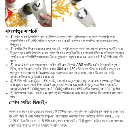
বাসনপত্র সম্পর্কে
1) স্থান সংরক্ষণ;আরভি'স এবং ক্যাম্পিং-এর জন্য আদর্শ - সুবিধাজনক এবং স্থান-সংরক্ষণের জন্য
গ্যাজেটগুলি একটি নেস্টিং পজিশনে সমতল থাকে।আরভি রান্নাঘর এবং ক্যাম্পিং অ্যাডভেঞ্চারের জন্য
উপযুক্ত।
2) ক্লাটার-ফ্রি কিচেন ড্রয়ারের জন্য পারফেক্ট - বাবুর্চিদের জন্য আদর্শ যারা তাদের রান্নাঘরে সংগঠিত এবং
বিশৃঙ্খল ড্রয়ারগুলি উপভোগ করেন।স্থান বাঁচানোর জন্য ডিজাইন করা গ্যাজেটগুলি এবং বেশিরভাগ পাত্রের
সংগঠক এবং কাটলারি/সিলভারওয়্যার ট্রেতে সুন্দরভাবে স্তূপ করা হয়েছে যাতে একটি 3 ¼ ইঞ্চি চওড়া বগি
থাকে
3) হাতে টেকসই এবং আরামদায়ক - শক্তিশালী এবং টেকসই ABS প্লাস্টিকের তৈরি গ্যাজেট;মসৃণ
পিলিং, স্লাইসিং এবং গ্রেটিং নিশ্চিত করতে 304 এবং 430 স্টেইনলেস স্টীল থেকে তৈরি ব্লেড;খাবার
প্রস্তুত করার সময় সহজ নিয়ন্ত্রণের জন্য আরামদায়ক এবং হাতে হালকা;বাম-হাতি এবং ডান-হাতি
ব্যবহারকারীদের জন্য ডিজাইন করা হয়েছে
4) 5 পিসি সেট অন্তর্ভুক্ত – চিজ, সবজি, চকলেটের জন্য গ্রেটার;রসুন বা আদা জন্য পেষকদন্ত;পিজ্জা
এবং ফ্ল্যাট ব্রেডের জন্য পিজা কাটার / চাকা;বোতল খোলার যন্ত্র;সবজি জন্য সুইভেল পিলার;গ্যাজেটের
মাত্রা: দৈর্ঘ্য = 5 ” (ইঞ্চি);প্রস্থ = 3 ” (ইঞ্চি);নেস্টিং হাইট (5টি নেস্টিং গ্যাজেট) = 1 ¾ ” (ইঞ্চি)
5) ডিশওয়াশার-বান্ধব - সহজ এবং ঝামেলামুক্ত পরিষ্কারের জন্য সমস্ত গ্যাজেট ডিশওয়াশারে রাখা যেতে
পারে
স্পেস সেভিং ডিজাইন
আপনার রান্নাঘর কি ড্রয়ারের জায়গায় টাইট?বড় এবং ক্লাঙ্কি গ্যাজেটগুলি কি আপনার রান্নাঘরে
খুব বেশি জায়গা নেয়?আপনার বিশৃঙ্খল রান্নাঘরের ড্রয়ারগুলিকে অতীতের জিনিস করুন... এর
"নেস্টিং" ডিজাইনের সাথে, 5 পিসি।রান্নাঘরের গ্যাজেট সেট বিশৃঙ্খলা কমিয়ে দেবে এবং আপনার
রান্নাঘরের ড্রয়ারে জায়গা বাড়াতে সাহায্য করবে!