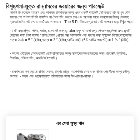
বিশৃঙ্খলা-মুক্ত রান্নাঘরের ড্রয়ারের জন্য পারফেক্ট
আপনি কি কলেজে আছেন এবং আপনার রান্নাঘরের জন্য এমন একটি গ্যাজেট সেট করতে চান যা খুব বেশি
জায়গা নেয় না?আপনি কি ক্যাম্পিং বা টেলগেটিং করতে চান এবং আপনার সাথে বহনযোগ্য কিন্তু টেকসই
গ্যাজেটগুলির সেট পেতে চান?আর তাকান না... The 5 Pc.কিচেন গ্যাজেট সেট আপনার জন্য নিখুঁত পছন্দ!
- সেট অন্তর্ভুক্ত: পনির, সবজি, চকোলেট জন্য grater;রসুন বা আদা জন্য পেষকদন্ত;পিজ্জা এবং ফ্ল্যাট
ব্রেডের জন্য পিজা কাটার / চাকা;বোতল খোলার যন্ত্র;শাকসবজি এবং ফলের জন্য সুইভেল পিলার;গ্যাজেটের
মাত্রা: দৈর্ঘ্য = 5 ” (ইঞ্চি);প্রস্থ = 3 ” (ইঞ্চি);নেস্টিং হাইট (5টি নেস্টিং গ্যাজেট) = 1 ¾ ” (ইঞ্চি)
- অনেক স্টোরেজ স্পেস ছাড়াই ছোট রান্নাঘরের জন্য আদর্শ;কলেজ ছাত্রদের জন্য পারফেক্ট, ক্যাম্পিং,
পিকনিক, টেইলগেটিং, আরভি'স ইত্যাদি।
- রান্নাঘরের অভ্যন্তরে বাড়ির বেকার, রান্নার ছাত্র, অপেশাদার শেফ এবং খাবার-প্রেমীদের জন্য দুর্দান্ত
উপহার।- সহজ এবং ঝামেলামুক্ত পরিষ্কারের জন্য ডিশওয়াশার-বান্ধব।
এর সেরা মূল্য পান