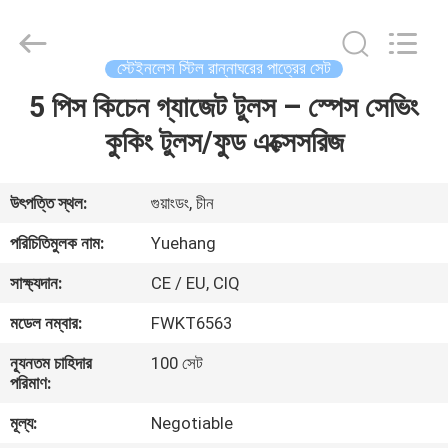
রান্নাঘরের
পাত্রের
সেট
সরবরাহকারী.
Copyright
স্টেইনলেস স্টিল রান্নাঘরের পাত্রের সেট
©
2021
-
5 পিস কিচেন গ্যাজেট টুলস – স্পেস সেভিং
বাড়ি
2023
utensils-
set.com.
কুকিং টুলস/ফুড এক্সেসরিজ
All
Rights
পণ্য
Reserved.
উৎপত্তি স্থল:
গুয়াংডং, চীন
আমাদের
পরিচিতিমুলক নাম:
Yuehang
সম্পর্কে
সাক্ষ্যদান:
CE / EU, CIQ
মডেল নম্বার:
FWKT6563
কারখানা
ন্যূনতম চাহিদার
100 সেট
ভ্রমণ
পরিমাণ:
মূল্য:
Negotiable
মান