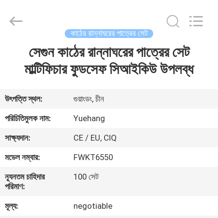
2025
Guangzhou
Yuehang
Trading
Co.,Ltd..
কাঠের রান্নাঘরের পাত্রের সেট
All
Rights
Reserved.
সেগুন কাঠের রান্নাঘরের পাত্রের সেট
বাড়ি
মাল্টিফিচার ফুডসেফ সিআইকিউ উপলব্ধ
পণ্য
উৎপত্তি স্থল:
গুয়াংডং, চীন
আমাদের
পরিচিতিমুলক নাম:
Yuehang
সম্পর্কে
সাক্ষ্যদান:
CE / EU, CIQ
মডেল নম্বার:
FWKT6550
কারখানা
ন্যূনতম চাহিদার
100 সেট
ভ্রমণ
পরিমাণ:
মূল্য:
negotiable
মান