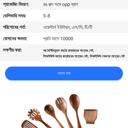
প্যাকেজিং বিবরণ:
রঙ বক্স সঙ্গে opp ব্যাগ
নিয়ন্ত্রণ
ডেলিভারি সময়:
5-8
যোগাযোগ
পরিশোধের শর্ত:
ওয়েস্টার্ন ইউনিয়ন, এল/সি, টি/টি
করুন
যোগানের ক্ষমতা:
প্রতি মাসে 10000
লক্ষণীয় করা:
,
বহু বৈশিষ্ট্যযুক্ত কাঠের রান্নাঘরের পাত্রের সেট
উদ্ধৃতির
,
সিআইকিউ কাঠের রান্নাঘরের পাত্রের সেট
সিআইকিউ সেগুনের পাত্রের সেট
জন্য
আবেদন
ভালো দাম
সাইট
ম্যাপ
PRIVACY