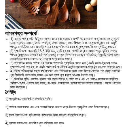
বাসনপত্র সম্পর্কে
1) রান্নার পাত্র সেট: 8 টুকরা কাঠের বাসন এবং হোল্ডার।আপনি পাবেন সালাদ ফর্ক, সালাদ চামচ, স্যুপ
চামচ, স্লটেড ল্যাডল, টার্নার স্প্যাটুলা, রামেন ল্যাডল, চামচ বিশ্রাম এবং পাত্রের স্ট্যান্ড।এই বহুমুখী
পাত্রের সেটটিতে আপনার বাড়িতে রান্না এবং পরিবেশন করার জন্য প্রয়োজনীয় সমস্ত কিছু রয়েছে।
2) সূক্ষ্ম বিবরণ: হোল্ডারটি 16.5 ইঞ্চি উচ্চ, ছয়টি হুক সহ, আপনি রান্নার সমস্ত পাত্র ঝুলিয়ে রাখতে
পারেন (হ্যান্ডেলের শেষে একটি গর্ত রয়েছে)।শক্ত বাঁশের বার ঘন করে পরিচালিত, স্ট্যান্ডটি কেঁপে উঠবে
এমন চিন্তা করার দরকার নেই।রান্নার জন্য কাঠের চামচ।
3) প্রাকৃতিক কাঠের পাত্র: এই রান্নার পাত্রগুলি প্রাকৃতিক সেগুন কাঠ (একটি কাঠের টুকরো) থেকে
সূক্ষ্মভাবে তৈরি করা হয়, যা একটি শক্ত কাঠ যা এটিকে দৈনন্দিন ব্যবহারের জন্য খুব ঘন এবং টেকসই করে।
4) সহজ পরিচ্ছন্নতা: সহজ রক্ষণাবেক্ষণ এবং পরিষ্কারের জন্য কোন বিশেষ কৌশল নেই।মসৃণ সমাপ্ত
পৃষ্ঠ দীর্ঘস্থায়ী করার জন্য সাবান এবং জল দ্বারা ধুয়ে (থালা ধোওয়ার নিরাপদ নয়)।
5) ভিনটেজ লুকিং: কাঠের হোল্ডার সেট পাত্রগুলিকে সংগঠিত রাখে এবং যে কোনও রান্নাঘরের কাউন্টারে
দুর্দান্ত দেখায়, একত্র করা সহজ, যে কোনও রান্নাঘরের ডেকোরেটরের স্লটেড লাডলস। কাঠের পাত্রের
জন্য উপযুক্ত।
বৈশিষ্ট্য
1)
প্রাকৃতিক সেগুন কাঠ ও বাঁশ দিয়ে তৈরি।
2) কাঠকে রক্ষা করতে এবং এর চেহারা উন্নত করতে খাদ্য-নিরাপদ প্রাকৃতিক তেল দিয়ে সমাপ্ত।
3) সুন্দর প্রদর্শন এবং সুবিধাজনক স্টোরেজের জন্য সরঞ্জামগুলি ঝুলিয়ে রাখুন।
4) হালকা সাবান এবং জল দিয়ে ধুয়ে পরিষ্কার করা সহজ