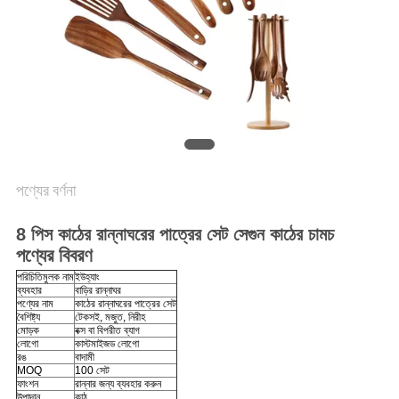
POLICY
পণ্যের বর্ণনা
8 পিস কাঠের রান্নাঘরের পাত্রের সেট সেগুন কাঠের চামচ
পণ্যের বিবরণ
পরিচিতিমুলক নাম
ইউহ্যাং
ব্যবহার
বাড়ির রান্নাঘর
পণ্যের নাম
কাঠের রান্নাঘরের পাত্রের সেট
বৈশিষ্ট্য
টেকসই, মজুত, নিরীহ
মোড়ক
বক্স বা বিপরীত ব্যাগ
লোগো
কাস্টমাইজড লোগো
রঙ
বাদামী
MOQ
100 সেট
ফাংশন
রান্নার জন্য ব্যবহার করুন
উপাদান
কাঠ