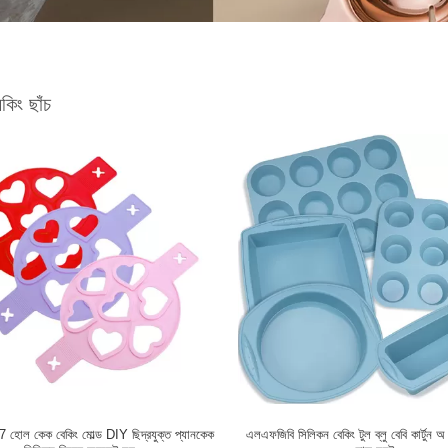
কিং ছাঁচ
স 7 হোল কেক বেকিং মোল্ড DIY ছিদ্রযুক্ত প্যানকেক
এলএফজিবি সিলিকন বেকিং টুল ব্লু বেবি কার্টুন অ