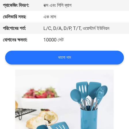
নিয়ন্ত্রণ
প্যাকেজিং বিবরণ:
বক্স এবং পিপি ব্যাগ
ডেলিভারি সময়:
এক মাস
যোগাযোগ
পরিশোধের শর্ত:
L/C, D/A, D/P, T/T, ওয়েস্টার্ন ইউনিয়ন
করুন
যোগানের ক্ষমতা:
10000 সেট
উদ্ধৃতির
ভালো দাম
জন্য
আবেদন
সাইট
ম্যাপ
PRIVACY