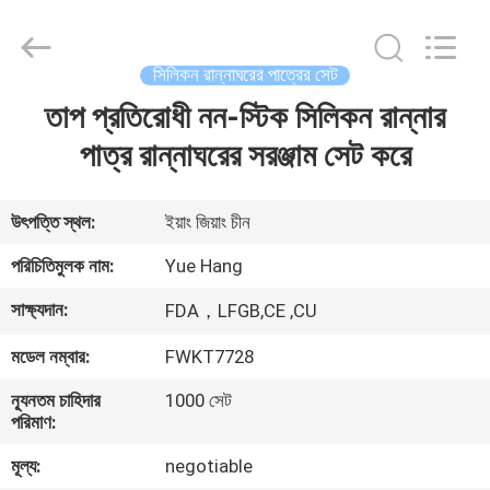
2026
Guangzhou
Yuehang
Trading
Co.,Ltd..
সিলিকন রান্নাঘরের পাত্রের সেট
All
Rights
Reserved.
তাপ প্রতিরোধী নন-স্টিক সিলিকন রান্নার
বাড়ি
পাত্র রান্নাঘরের সরঞ্জাম সেট করে
পণ্য
উৎপত্তি স্থল:
ইয়াং জিয়াং চীন
আমাদের
পরিচিতিমুলক নাম:
Yue Hang
সম্পর্কে
সাক্ষ্যদান:
FDA，LFGB,CE ,CU
মডেল নম্বার:
FWKT7728
কারখানা
ভ্রমণ
ন্যূনতম চাহিদার
1000 সেট
পরিমাণ:
মূল্য:
negotiable
মান