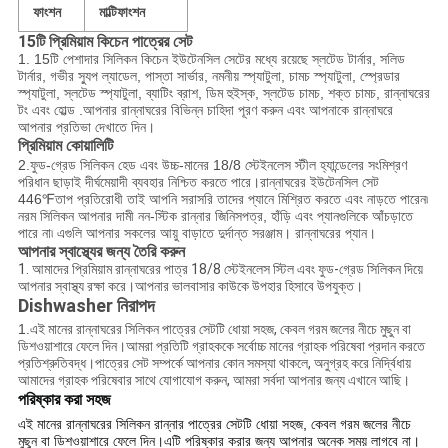
ফাংশন
মাল্টিফাংশন
15টি প্রিমিয়াম কিচেন পাত্রের সেট
1. 15টি পেশাদার সিলিকন কিচেন ইউটেনসিল সেটের মধ্যে রয়েছে স্লটেড টার্নার, সলিড
টার্নার, গভীর স্যুপ ল্যাডেল, পাস্তা সার্ভার, নমনীয় স্প্যাটুলা, চামচ স্প্যাটুলা, স্প্রেডার
স্প্যাটুলা, স্লটেড স্প্যাটুলা, ব্যাটিং ব্রাশ, ডিম হুইস্ক, স্লটেড চামচ, শক্ত চামচ, রান্নাঘরের
টং এবং হোল্ড .আপনার রান্নাঘরের বিভিন্ন চাহিদা পূরণ করুন এবং আপনাকে রান্নাঘরে
আপনার প্রতিভা দেখাতে দিন।
প্রিমিয়াম কোয়ালিটি
2.
ফুড-গ্রেড সিলিকন হেড এবং উচ্চ-মানের 18/8 স্টেইনলেস স্টীল হ্যান্ডেলের সংমিশ্রণ
পরিধান ছাড়াই দীর্ঘমেয়াদী ব্যবহার নিশ্চিত করতে পারে।রান্নাঘরের ইউটেনসিল সেট
446℉তাপ প্রতিরোধী তাই আপনি সরাসরি তাদের প্যানে মিশ্রিত করতে এবং নাড়তে পারেন৷
নরম সিলিকন আপনার দামী নন-স্টিক রান্নার জিনিসপত্র, হাঁড়ি এবং প্যানগুলিকে আঁচড়াতে
পারে না৷ এগুলি আপনার সকলের আয়ু বাড়াতে দুর্দান্ত সরঞ্জাম। রান্নাঘরের প্যান।
আপনার স্বাস্থ্যের জন্য তৈরি করুন
1. আমাদের প্রিমিয়াম রান্নাঘরের পাত্র 18/8 স্টেইনলেস স্টিল এবং ফুড-গ্রেড সিলিকন দিয়ে
আপনার স্বাস্থ্য রক্ষা করে।আপনার ভালবাসার কাউকে উপহার হিসাবে উপযুক্ত।
Dishwasher নিরাপদ
1.
এই মানের রান্নাঘরের সিলিকন পাত্রের সেটটি ধোয়া সহজ, কেবল গরম জলের নীচে মুছুন বা
ডিশওয়াশারে ফেলে দিন।
আমরা প্রতিটি গ্রাহককে সর্বোচ্চ মানের গ্রাহক পরিষেবা প্রদান করতে
প্রতিশ্রুতিবদ্ধ।পাত্রের সেট সম্পর্কে আপনার কোন সমস্যা থাকলে, অনুগ্রহ করে নির্দ্বিধায়
আমাদের গ্রাহক পরিষেবার সাথে যোগাযোগ করুন, আমরা সর্বদা আপনার জন্য এখানে আছি।
পরিষ্কার করা সহজ
এই মানের রান্নাঘরের সিলিকন রান্নার পাত্রের সেটটি ধোয়া সহজ, কেবল গরম জলের নীচে
মুছুন বা ডিশওয়াশারে ফেলে দিন।এটি পরিষ্কার করার জন্য আপনার অনেক সময় লাগবে না।