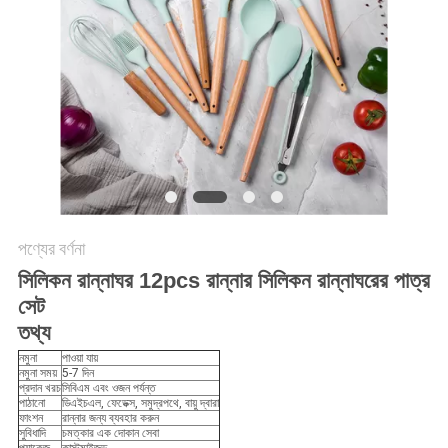
POLICY
পণ্যের বর্ণনা
সিলিকন রান্নাঘর 12pcs রান্নার সিলিকন রান্নাঘরের পাত্র
সেট
তথ্য
নমুনা
পাওয়া যায়
নমুনা সময়
5-7 দিন
প্রদান খরচ
সিবিএম এবং ওজন পর্যন্ত
পাঠানো
ডিএইচএল, ফেডেক্স, সমুদ্রপথে, বায়ু দ্বারা
ফাংশন
রান্নার জন্য ব্যবহার করুন
সুবিধাদি
চমত্কার এক দোকান সেবা