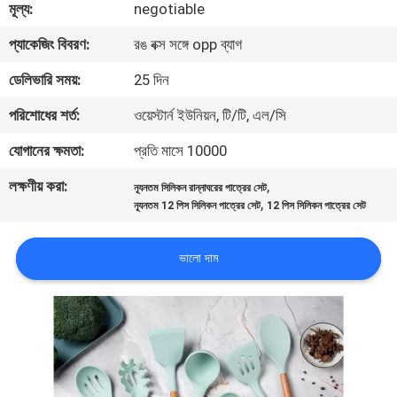
মূল্য:
negotiable
নিয়ন্ত্রণ
প্যাকেজিং বিবরণ:
রঙ বক্স সঙ্গে opp ব্যাগ
যোগাযোগ
ডেলিভারি সময়:
25 দিন
করুন
পরিশোধের শর্ত:
ওয়েস্টার্ন ইউনিয়ন, টি/টি, এল/সি
যোগানের ক্ষমতা:
প্রতি মাসে 10000
উদ্ধৃতির
লক্ষণীয় করা:
,
ন্যূনতম সিলিকন রান্নাঘরের পাত্রের সেট
জন্য
,
ন্যূনতম 12 পিস সিলিকন পাত্রের সেট
12 পিস সিলিকন পাত্রের সেট
আবেদন
ভালো দাম
সাইট
ম্যাপ
PRIVACY