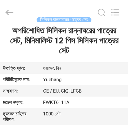
2026
Guangzhou
Yuehang
Trading
Co.,Ltd..
সিলিকন রান্নাঘরের পাত্রের সেট
All
Rights
Reserved.
অপরিশোধিত সিলিকন রান্নাঘরের পাত্রের
বাড়ি
সেট, মিনিমালিস্ট 12 পিস সিলিকন পাত্রের
পণ্য
সেট
আমাদের
উৎপত্তি স্থল:
গুয়াংডং, চীন
সম্পর্কে
পরিচিতিমুলক নাম:
Yuehang
সাক্ষ্যদান:
CE / EU, CIQ, LFGB
কারখানা
মডেল নম্বার:
FWKT6111A
ভ্রমণ
ন্যূনতম চাহিদার
1000 সেট
পরিমাণ:
মান