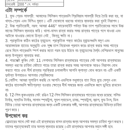
প্যাকেজ
কাস্টমাইজড
তাপরোধী
200 ° সে. পর্যন্ত
এটা সম্পর্কে
1. ফুড গ্রেড সামগ্রী: আমাদের সিলিকন পাত্রগুলি প্রিমিয়াম সামগ্রী দিয়ে তৈরি করা হয়, যা
খাদ্য-গ্রেড এবং বিপিএ মুক্ত। এটি যেকোনো ধরনের খাবারে ব্যবহার করা খুবই নিরাপদ।
2. উচ্চ প্রতিরোধী, নরম: আমরা 446° ফারেনহাইট পর্যন্ত উচ্চ তাপ প্রতিরোধের সাথে উচ্চ
মানের সিলিকন ব্যবহার করি। থালা-বাসন রান্না করার সময় রান্নার পাত্রে গলে যাওয়া এবং
আটকে যাওয়ার কোনো চিন্তা নেই , কিন্তু ক্ষতি না।
3. প্রাকৃতিক কঠিন কাঠের হ্যান্ডেল: প্রাকৃতিক শক্ত কাঠের হ্যান্ডলগুলি মসৃণ এবং
আরামদায়ক হাতের অনুভূতি এবং সূক্ষ্ম তাপ নিরোধক প্রদান করে৷ রান্না করার সময় পাত্রে
রেখে দিলে পাত্রগুলি স্পর্শ করার মতো গরম হয়ে উঠবে না৷ হ্যান্ডেলের দৈর্ঘ্য বেশিরভাগ মানুষের
জন্য উপযুক্ত ব্যবহার করা.
4. পারফেক্ট কুকিং সেট: 11 পেশাদার সিলিকন রান্নাঘরের পাত্রের সেট আপনার রান্নাঘরের
সমস্ত ধরণের চাহিদা মেটাতে পারে৷ তারা রান্না করার সময় আপনাকে আরও নিরাপদ বোধ
করতে পারে এবং দীর্ঘ রান্নার প্রক্রিয়া চলাকালীন আপনি ক্লান্ত বোধ করেন না৷ এটি একটি
দুর্দান্ত উপহারও৷ আপনার প্রেমিকদের
5.নোটিস: আমরা সুপারিশ করছি যে আপনি এগুলিকে শুধুমাত্র হাত দিয়ে ধুয়ে ফেলুন এবং
কাঠের হাতলগুলি ক্ষতিগ্রস্ত হওয়ার ক্ষেত্রে দীর্ঘ সময়ের জন্য এগুলিকে জলে ডুবিয়ে রাখবেন
না৷
6. 12-পিস কুকওয়্যার সেট: রঙিন 12-পিস সিলিকন রান্নাঘরের পাত্রের মধ্যে রয়েছে: সলিড
টার্নার, স্লটেড টার্নার, সালাদ স্প্যাটুলা, স্যুপ ল্যাডেল, চামচ, স্প্যাটুলা, ব্রাশ, ফুড টংস, ডিম
বিটার।তারা আপনার রান্নাঘরের জন্য একটি চমৎকার সঙ্গী, আপনার রান্নাঘরের বিভিন্ন চাহিদা
পূরণ করে।
উপভোগ কর
হোল্ডারের সাথে সেট করা এই রান্নাঘরের বাসন রান্নার জন্য আপনার সমস্ত চাহিদা পূরণ করবে।
তাদের প্রত্যেকেরই তার অনন্য ব্যবহার রয়েছে।এটা রান্নাঘরে আপনার মহান সঙ্গী হবে.