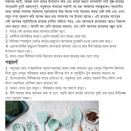
সকলের মতই, আমরা ভাল খাবার উপভোগ করি এবং রান্না করতে ভালবাসি! তাই সূক্ষ্ম রান্নার
পাত্রগুলি খুবই গুরুত্বপূর্ণ, শুধুমাত্র খাবারের স্বাদই নয় বরং আমাদের স্বাস্থ্যকেও প্রভাবিত
করে৷ আমরা সবসময় আমাদের গ্রাহকদের উচ্চ মানের পণ্য সরবরাহ করার চেষ্টা করি এবং এখন
নতুন পণ্য প্রকাশ করি অনেক বছর ধরে গবেষণার পর উন্নত মানের। এই রান্নার পাত্রের
সেট আপনার প্রতিদিনের রান্নার চাহিদা মেটাতে পারে, এবং আপনাকে রান্নাঘরে আরও নিরাপদ
বোধ করতে পারে। আপনি যত বেশি ব্যবহার করবেন, তত বেশি আপনার রান্নাঘর পছন্দ হবে!
1. পাত্র সেট রান্নার জন্য আপনার চাহিদা পূরণ
2. ননস্টিক বৈশিষ্ট্যের কারণে এগুলি সহজেই হাত দ্বারা ধোয়া যায়
3. সিলিকন স্প্যাটুলা সেটের কাঠের হ্যান্ডেল আপনাকে চুলকানি হওয়া থেকে রক্ষা করে।
4. এরগোনোমিক হ্যান্ডেল ডিজাইন আপনাকে ক্লান্ত বোধ না করে দীর্ঘ সময়ের জন্য রান্না
উপভোগ করতে দেয়।
5. খাদ্য গ্রেড সিলিকন তৈরি নিরাপদে রান্নার জন্য ব্যবহার করা যেতে পারে
পরামর্শ
1. অনুগ্রহ করে পণ্যগুলিকে প্রথম ব্যবহার করার সময় সাবধানে ধুয়ে ফেলুন৷ নিরপেক্ষ ক্লিনার
দিয়ে ধুয়ে ফেলুন৷ পরিষ্কার করার জন্য স্টিলের উল বা গ্রাইন্ডিং টুল ব্যবহার করবেন না৷
2. ডিশওয়াশারে সিলিকনের পাত্র রাখবেন না, শুধুমাত্র হাত ধোয়ার পরামর্শ দিন৷ ফাটল দেখা
দিলে সেগুলিকে বেশিক্ষণ জলে রাখবেন না!
3. আগুন থেকে দূরে রাখুন। পরিষ্কার করার পর শুকনো রাখুন।
4. দীর্ঘ সময়ের জন্য ব্যবহার করা না হলে, প্রতি মাসে কাঠের হাতলের পৃষ্ঠে এক-স্তর উদ্ভিজ্জ
তেল প্রয়োগ করুন।