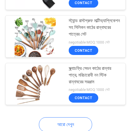
CONTACT
নিয়ন্ত্রণ
স্ট্যান্ড রাস্টপ্রুফ মাল্টিঅ্যাপ্লিকেশন
যোগাযোগ
সহ সিলিকন কাঠের রান্নাঘরের
করুন
পাত্রের সেট
negotiable MOQ:1000 সেট
CONTACT
উদ্ধৃতির
জন্য
স্ক্র্যাচফ্রি সেগুন কাঠের রান্নার
আবেদন
পাত্র, মরিচারোধী নন স্টিক
রান্নাঘরের সরঞ্জাম
negotiable MOQ:1000 সেট
সাইট
CONTACT
ম্যাপ
PRIVACY
আরো দেখুন