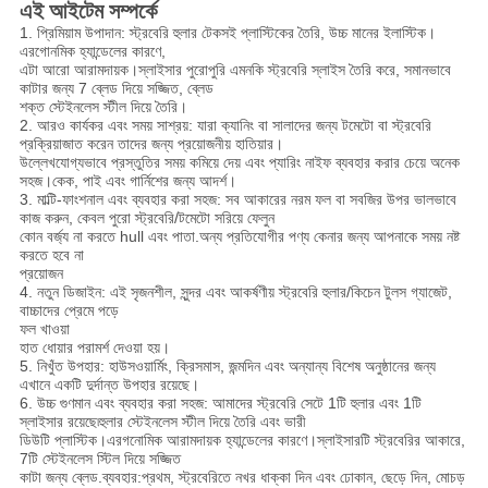
এই আইটেম সম্পর্কে
1. প্রিমিয়াম উপাদান: স্ট্রবেরি হুলার টেকসই প্লাস্টিকের তৈরি, উচ্চ মানের ইলাস্টিক।
এরগোনমিক হ্যান্ডেলের কারণে,
এটা আরো আরামদায়ক।স্লাইসার পুরোপুরি এমনকি স্ট্রবেরি স্লাইস তৈরি করে, সমানভাবে
কাটার জন্য 7 ব্লেড দিয়ে সজ্জিত, ব্লেড
শক্ত স্টেইনলেস স্টীল দিয়ে তৈরি।
2. আরও কার্যকর এবং সময় সাশ্রয়: যারা ক্যানিং বা সালাদের জন্য টমেটো বা স্ট্রবেরি
প্রক্রিয়াজাত করেন তাদের জন্য প্রয়োজনীয় হাতিয়ার।
উল্লেখযোগ্যভাবে প্রস্তুতির সময় কমিয়ে দেয় এবং প্যারিং নাইফ ব্যবহার করার চেয়ে অনেক
সহজ।কেক, পাই এবং গার্নিশের জন্য আদর্শ।
3. মাল্টি-ফাংশনাল এবং ব্যবহার করা সহজ: সব আকারের নরম ফল বা সবজির উপর ভালভাবে
কাজ করুন, কেবল পুরো স্ট্রবেরি/টমেটো সরিয়ে ফেলুন
কোন বর্জ্য না করতে hull এবং পাতা.অন্য প্রতিযোগীর পণ্য কেনার জন্য আপনাকে সময় নষ্ট
করতে হবে না
প্রয়োজন
4. নতুন ডিজাইন: এই সৃজনশীল, সুন্দর এবং আকর্ষণীয় স্ট্রবেরি হুলার/কিচেন টুলস গ্যাজেট,
বাচ্চাদের প্রেমে পড়ে
ফল খাওয়া
হাত ধোয়ার পরামর্শ দেওয়া হয়।
5. নিখুঁত উপহার: হাউসওয়ার্মিং, ক্রিসমাস, জন্মদিন এবং অন্যান্য বিশেষ অনুষ্ঠানের জন্য
এখানে একটি দুর্দান্ত উপহার রয়েছে।
6. উচ্চ গুণমান এবং ব্যবহার করা সহজ: আমাদের স্ট্রবেরি সেটে 1টি হুলার এবং 1টি
স্লাইসার রয়েছে৷হুলার স্টেইনলেস স্টীল দিয়ে তৈরি এবং
ভারী
ডিউটি ​​প্লাস্টিক।এরগনোমিক আরামদায়ক হ্যান্ডেলের কারণে।স্লাইসারটি স্ট্রবেরির আকারে,
7টি স্টেইনলেস স্টিল দিয়ে সজ্জিত
কাটা জন্য ব্লেড.ব্যবহার:প্রথম, স্ট্রবেরিতে নখর ধাক্কা দিন এবং ঢোকান, ছেড়ে দিন, মোচড়