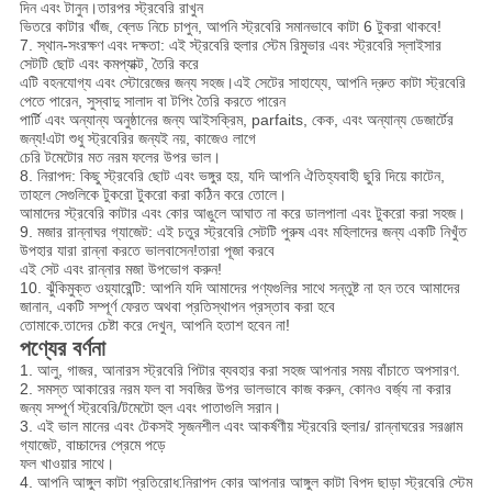
দিন এবং টানুন।তারপর স্ট্রবেরি রাখুন
ভিতরে
কাটার খাঁজ, ব্লেড নিচে চাপুন, আপনি স্ট্রবেরি সমানভাবে কাটা 6 টুকরা থাকবে!
7. স্থান-সংরক্ষণ এবং দক্ষতা: এই স্ট্রবেরি হুলার স্টেম রিমুভার এবং স্ট্রবেরি স্লাইসার
সেটটি ছোট এবং কমপ্যাক্ট, তৈরি করে
এটি বহনযোগ্য এবং স্টোরেজের জন্য সহজ।এই সেটের সাহায্যে, আপনি দ্রুত কাটা স্ট্রবেরি
পেতে পারেন, সুস্বাদু সালাদ বা টপিং তৈরি করতে পারেন
পার্টি এবং অন্যান্য অনুষ্ঠানের জন্য আইসক্রিম, parfaits, কেক, এবং অন্যান্য ডেজার্টের
জন্য!এটা শুধু স্ট্রবেরির জন্যই নয়, কাজেও লাগে
চেরি টমেটোর মত নরম ফলের উপর ভাল।
8. নিরাপদ: কিছু স্ট্রবেরি ছোট এবং ভঙ্গুর হয়, যদি আপনি ঐতিহ্যবাহী ছুরি দিয়ে কাটেন,
তাহলে সেগুলিকে টুকরো টুকরো করা কঠিন করে তোলে।
আমাদের স্ট্রবেরি কাটার এবং কোর আঙুলে আঘাত না করে ডালপালা এবং টুকরো করা সহজ।
9. মজার রান্নাঘর গ্যাজেট: এই চতুর স্ট্রবেরি সেটটি পুরুষ এবং মহিলাদের জন্য একটি নিখুঁত
উপহার যারা রান্না করতে ভালবাসেন!তারা পূজা করবে
এই সেট এবং রান্নার মজা উপভোগ করুন!
10. ঝুঁকিমুক্ত ওয়্যারেন্টি: আপনি যদি আমাদের পণ্যগুলির সাথে সন্তুষ্ট না হন তবে আমাদের
জানান, একটি সম্পূর্ণ ফেরত
অথবা প্রতিস্থাপন প্রস্তাব করা হবে
তোমাকে.তাদের চেষ্টা করে দেখুন, আপনি হতাশ হবেন না!
পণ্যের বর্ণনা
1. আলু, গাজর, আনারস স্ট্রবেরি পিটার ব্যবহার করা সহজ আপনার সময় বাঁচাতে অপসারণ.
2. সমস্ত আকারের নরম ফল বা সবজির উপর ভালভাবে কাজ করুন, কোনও বর্জ্য না করার
জন্য সম্পূর্ণ স্ট্রবেরি/টমেটো হুল এবং পাতাগুলি সরান।
3. এই ভাল মানের এবং টেকসই সৃজনশীল এবং আকর্ষণীয় স্ট্রবেরি হুলার/ রান্নাঘরের সরঞ্জাম
গ্যাজেট, বাচ্চাদের প্রেমে পড়ে
ফল খাওয়ার সাথে।
4. আপনি আঙ্গুল কাটা প্রতিরোধ
:
নিরাপদ কোর আপনার আঙ্গুল কাটা বিপদ ছাড়া স্ট্রবেরি স্টেম