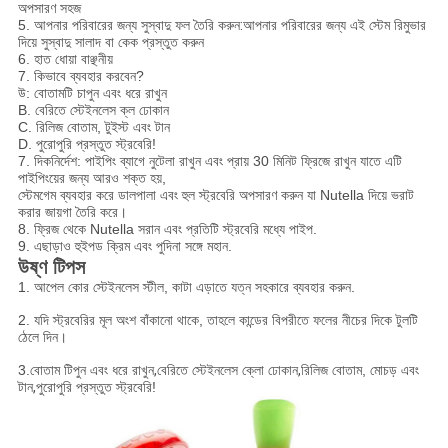
অপসারণ সহজ
5. আপনার পরিবারের জন্য সুস্বাদু ফল তৈরি করুন
:
আপনার পরিবারের জন্য এই স্টেম রিমুভার
দিয়ে সুস্বাদু সালাদ বা কেক প্রস্তুত করুন
6. হাত ধোয়া বাঞ্ছনীয়
7. কিভাবে ব্যবহার করবেন?
উ: বোতামটি চাপুন এবং ধরে রাখুন
B. বেরিতে স্টেইনলেস ক্ল ঢোকান
C. রিলিজ বোতাম, টুইস্ট এবং টান
D. পুরোপুরি প্রস্তুত স্ট্রবেরি!
7. দিকনির্দেশ: পাইপিং ব্যাগে নুটেলা রাখুন এবং প্রায় 30 মিনিট ফ্রিজে রাখুন যাতে এটি
পাইপিংয়ের জন্য আরও শক্ত হয়,
স্টেমগেম ব্যবহার করে ডালপালা এবং হুল স্ট্রবেরি অপসারণ করুন যা Nutella দিয়ে ভরাট
করার জায়গা তৈরি করে।
8. ফ্রিজ থেকে Nutella সরান এবং প্রতিটি স্ট্রবেরি মধ্যে পাইপ.
9. এছাড়াও হুইপড ক্রিম এবং পুদিনা সঙ্গে মহান.
উষ্ণ টিপস
1. আপেল কোর স্টেইনলেস স্টীল, কাটা এড়াতে যত্ন সহকারে ব্যবহার করুন.
2. যদি স্ট্রবেরির মূল অংশ বাঁকানো থাকে, তাহলে কান্ডের বিপরীতে ফলের নীচের দিকে টুলটি
ঠেলে দিন।
3.
বোতাম টিপুন এবং ধরে রাখুন
,
বেরিতে স্টেইনলেস ক্লো ঢোকান
,
রিলিজ বোতাম, মোচড় এবং
টান
,
পুরোপুরি প্রস্তুত স্ট্রবেরি!