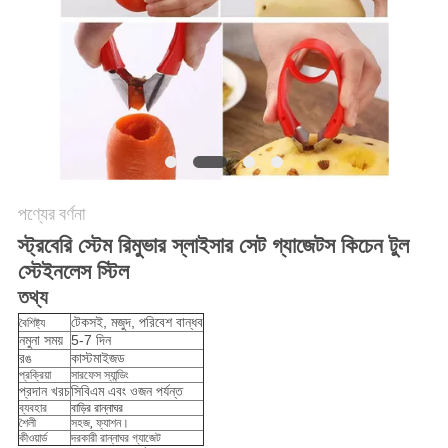
POLICY
পণ্যের বর্ণনা
স্ট্রবেরি স্টেম রিমুভার স্লাইসার সেট গ্যাজেটস কিচেন টুল
স্টেইনলেস স্টিল
তথ্য
টেকসই, মজুদ, পরিবেশ বান্ধব
বৈশিষ্ট্য
নমুনা সময়
5-7 দিন
রঙ
কাস্টমাইজড
প্রক্রিয়া
সারফেস স্যান্ডিং
প্রদান খরচ
সিবিএম এবং ওজন পর্যন্ত
ব্যবহার
বাড়ির রান্নাঘর
শৈলী
সহজ, ফ্যাশন।
কীওয়ার্ড
দরকারী রান্নাঘর গ্যাজেট