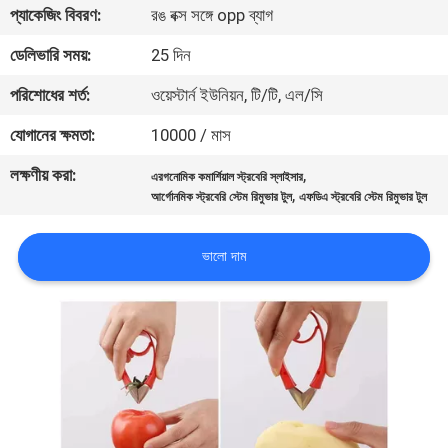
প্যাকেজিং বিবরণ:
রঙ বক্স সঙ্গে opp ব্যাগ
নিয়ন্ত্রণ
ডেলিভারি সময়:
25 দিন
যোগাযোগ
পরিশোধের শর্ত:
ওয়েস্টার্ন ইউনিয়ন, টি/টি, এল/সি
করুন
যোগানের ক্ষমতা:
10000 / মাস
লক্ষণীয় করা:
,
এরগনোমিক কমার্শিয়াল স্ট্রবেরি স্লাইসার
উদ্ধৃতির
,
আর্গোনমিক স্ট্রবেরি স্টেম রিমুভার টুল
এফডিএ স্ট্রবেরি স্টেম রিমুভার টুল
জন্য
আবেদন
ভালো দাম
সাইট
ম্যাপ
PRIVACY