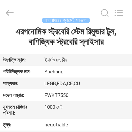
2026
Guangzhou
Yuehang
Trading
Co.,Ltd..
রান্নাঘরের গ্যাজেট সরঞ্জাম
All
Rights
Reserved.
এরগনোমিক স্ট্রবেরি স্টেম রিমুভার টুল,
বাড়ি
বাণিজ্যিক স্ট্রবেরি স্লাইসার
পণ্য
উৎপত্তি স্থল:
ইয়াংজিয়াং, চীন
আমাদের
পরিচিতিমুলক নাম:
Yuehang
সম্পর্কে
সাক্ষ্যদান:
LFGB,FDA,CE,CU
মডেল নম্বার:
FWKT7550
কারখানা
ন্যূনতম চাহিদার
1000 সেট
ভ্রমণ
পরিমাণ:
মূল্য:
negotiable
মান